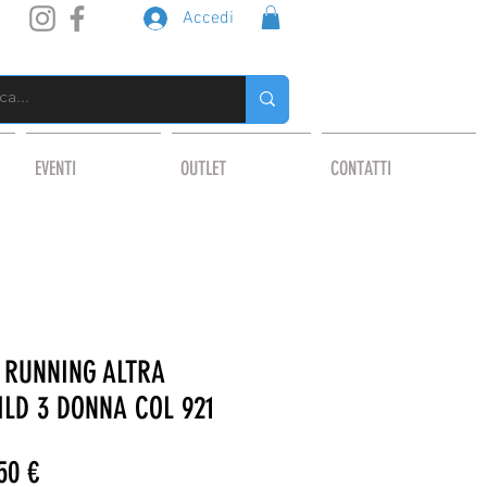
Accedi
EVENTI
OUTLET
CONTATTI
 RUNNING ALTRA
ILD 3 DONNA COL 921
zo
Prezzo
50 €