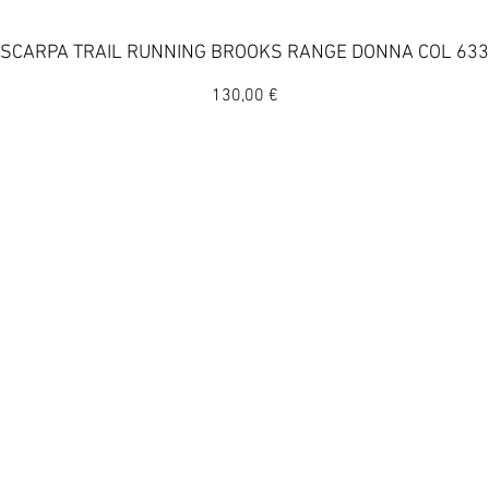
Vista rapida
SCARPA TRAIL RUNNING BROOKS RANGE DONNA COL 633
Prezzo
130,00 €