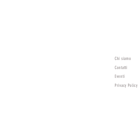
Chi siamo
Lunedì
15:30 - 19:30
Contatti
Mar - Sab
Eventi
9:00 - 12:30 | 15:30 - 19:30
Privacy Policy
Domenica Chiuso
TV)