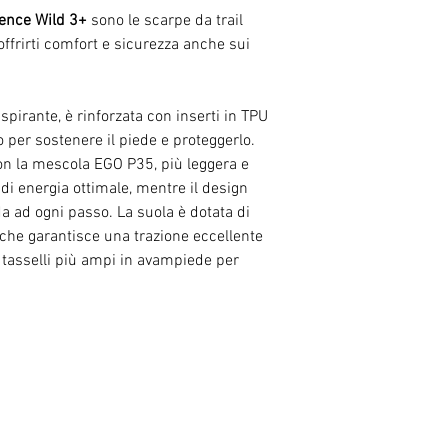
ience Wild 3+
sono le scarpe da trail
ffrirti comfort e sicurezza anche sui
spirante, è rinforzata con inserti in TPU
no per sostenere il piede e proteggerlo.
con la mescola EGO P35, più leggera e
 di energia ottimale, mentre il design
da ad ogni passo. La suola è dotata di
 che garantisce una trazione eccellente
 tasselli più ampi in avampiede per
RELATED PRODUCTS