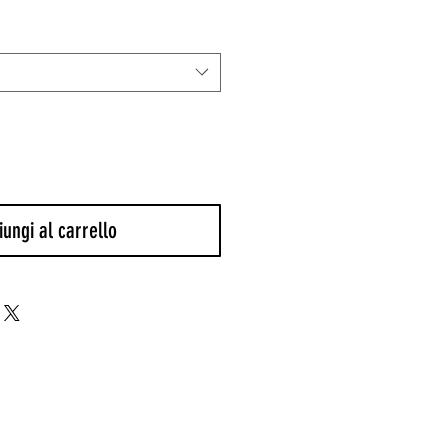
lare
scontato
ungi al carrello