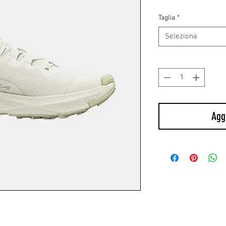
rego
Taglia
*
Seleziona
Quantità
*
Aggi