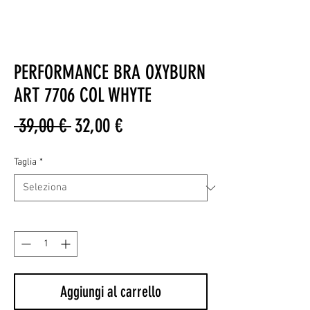
PERFORMANCE BRA OXYBURN
ART 7706 COL WHYTE
Prezzo
Prezzo
 39,00 € 
32,00 €
regolare
scontato
Taglia
*
Quantità
*
Aggiungi al carrello