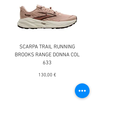
SCARPA TRAIL RUNNING
SCARPA TRAIL RUN
BROOKS RANGE DONNA COL
BROOKS GHOST TR
633
DONNA COLORE 
Prezzo
130,00 €
© 2025 Sportway
Il vero negozio di sport
Indirizzo:
Lunedì
15:30 - 19:30