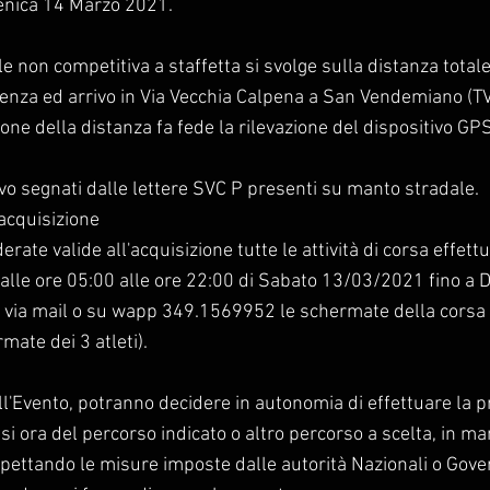
enica 14 Marzo 2021.
le non competitiva a staffetta si svolge sulla distanza total
enza ed arrivo in Via Vecchia Calpena a San Vendemiano (TV
one della distanza fa fede la rilevazione del dispositivo GPS
vo segnati dalle lettere SVC P presenti su manto stradale.
i acquisizione
rate valide all'acquisizione tutte le attività di corsa effett
dalle ore 05:00 alle ore 22:00 di Sabato 13/03/2021 fino a
 via mail o su wapp 349.1569952 le schermate della corsa 
mate dei 3 atleti).
all'Evento, potranno decidere in autonomia di effettuare la p
si ora del percorso indicato o altro percorso a scelta, in ma
pettando le misure imposte dalle autorità Nazionali o Gove