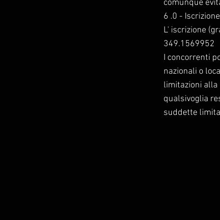
comunque evit
6 .0 - Iscrizione
L' iscrizione (
349.1569952
I concorrenti p
nazionali o loca
limitazioni all
qualsivoglia r
suddette limita