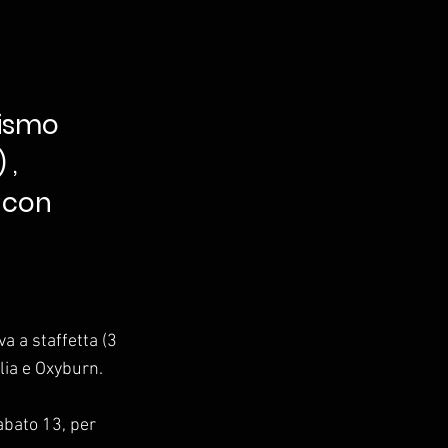
dismo
 ,
 con
a a staffetta (3
lia e Oxyburn.
abato 13, per