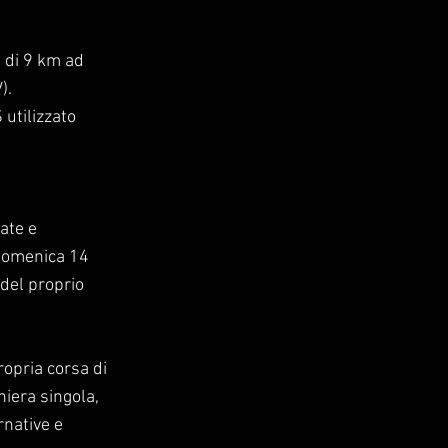
e di 9 km ad
).
 utilizzato
uate e
 Domenica 14
del proprio
ropria corsa di
niera singola,
rnative e