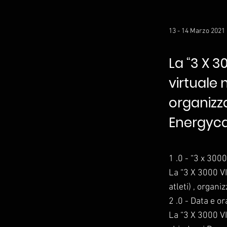
13 - 14 Marzo 2021
La “3 X 
virtuale 
organizz
Energyca,
1 .0 - “3 x 3
La “3 X 3000 V
atleti) , organ
2 .0 - Data e or
La “3 X 3000 VI