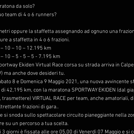
aratona da solo?
tuo team di 4 o 6 runners?
 metri oppure la staffetta assegnando ad ognuno una frazio
e a staffetta in 4 o 6 frazioni.
0 – 10 – 10 – 12.195 km
 – 10 – 5 - 5 – 5 - 7.195 km
ortway Ekiden Virtual Race corsa su strada arriva in Calp
 ma anche dove desideri tu.
abato 8 e Domenica 9 Maggio 2021, una nuova avvincente sf
a di 42,195 km, con la maratona SPORTWAY EKIDEN (dal gia
n, trasmettere) VIRTUAL RACE per team, anche amatoriali, di
trettante frazioni di gara..
 si snoda sullo spettacolare circuito pianeggiante nella z
e su un percorso a tua scelta.
 3 giorni è fissata alle ore 05,00 di Venerdì 07 Maggio e si