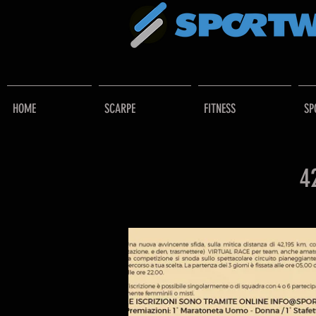
HOME
SCARPE
FITNESS
SP
4