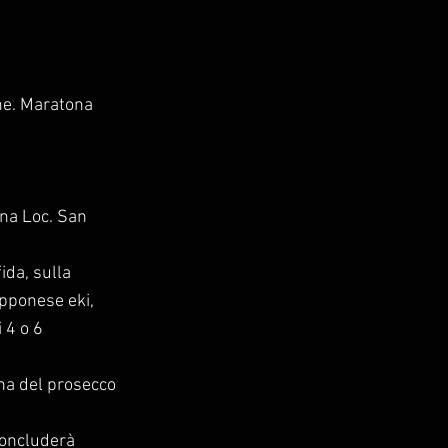
ne. Maratona
ena Loc. San
ida, sulla
pponese eki,
 4 o 6
ona del prosecco
 concluderà