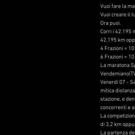
Vuoi fare la m
Vuoi creare il 
Ora puoi.
Corri i 42.195
42,195 km oppur
4 Frazioni = 1
6 Frazioni = 10
La maratona Sp
Vendemiano(TV)
Venerdì 07 - S
mitica distanz
stazione, e de
concorrenti e al
La competizione
di 3,2 km oppur
La partenza dei